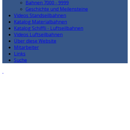
Bahnen 7000 - 9999
Geschichte und Meilensteine
Videos Standseilbahnen
Katalog Materialbahnen
Katalog Schiffli - Luftseilbahnen
Videos Luftseilbahnen
Über diese Website
Mitarbeiter
Links
Suche