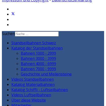
Impressum und Copyright
-
Datenschutzerklärung
Suchen
Standseilbahnen Schweiz
Katalog der Standseilbahnen
Bahnen 1000 - 2999
Bahnen 3000 - 3999
Bahnen 4000 - 6999
Bahnen 7000 - 9999
Geschichte und Meilensteine
Videos Standseilbahnen
Katalog Materialbahnen
Katalog Schiffli - Luftseilbahnen
Videos Luftseilbahnen
Über diese Website
Mitarbeiter