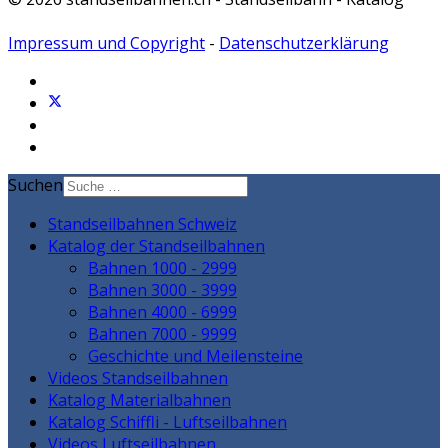
Impressum und Copyright
-
Datenschutzerklärung
Suchen
Standseilbahnen Schweiz
Katalog der Standseilbahnen
Bahnen 1000 - 2999
Bahnen 3000 - 3999
Bahnen 4000 - 6999
Bahnen 7000 - 9999
Geschichte und Meilensteine
Videos Standseilbahnen
Katalog Materialbahnen
Katalog Schiffli - Luftseilbahnen
Videos Luftseilbahnen