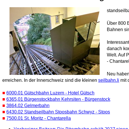
standseilb
Über 800 B
Bahnen sin
Interessan
danach kom
Welt. Auf 
- Chantarel
Neu haben 
erreichen. In der Innerschweiz sind die kleinen
seilbahn.li
mit 
■
6000.01 Gütschbahn Luzern - Hotel Gütsch
■
6365,01 Bürgenstockbahn Kehrsiten - Bürgenstock
■
3864.02 Gelmerbahn
■
6430.02 Standseilbahn Stoosbahn Schwyz - Stoos
■
7500.01 St. Moritz - Chantarella