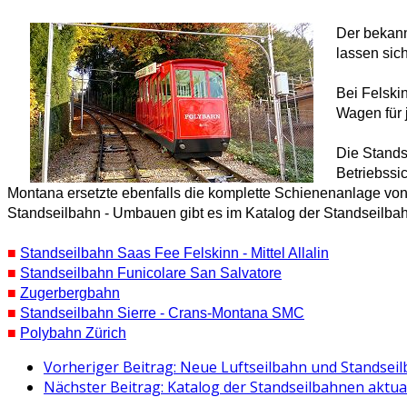
Der bekann
lassen sic
Bei Felski
Wagen für 
Die Stands
Betriebssi
Montana ersetzte ebenfalls die komplette Schienenanlage von 
Standseilbahn - Umbauen gibt es im Katalog der Standseilbah
■
Standseilbahn Saas Fee Felskinn - Mittel Allalin
■
Standseilbahn Funicolare San Salvatore
■
Zugerbergbahn
■
Standseilbahn Sierre - Crans-Montana SMC
■
Polybahn Zürich
Vorheriger Beitrag: Neue Luftseilbahn und Standsei
Nächster Beitrag: Katalog der Standseilbahnen aktual