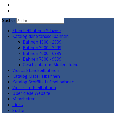
Suchen
Standseilbahnen Schweiz
Katalog der Standseilbahnen
Bahnen 1000 - 2999
Bahnen 3000 - 3999
Bahnen 4000 - 6999
Bahnen 7000 - 9999
Geschichte und Meilensteine
Videos Standseilbahnen
Katalog Materialbahnen
Katalog Schiffli - Luftseilbahnen
Videos Luftseilbahnen
Über diese Website
Mitarbeiter
Links
Suche