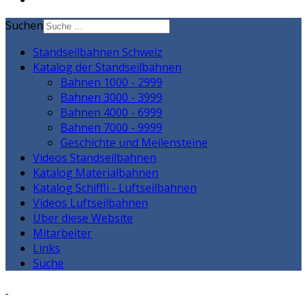
Suchen
Standseilbahnen Schweiz
Katalog der Standseilbahnen
Bahnen 1000 - 2999
Bahnen 3000 - 3999
Bahnen 4000 - 6999
Bahnen 7000 - 9999
Geschichte und Meilensteine
Videos Standseilbahnen
Katalog Materialbahnen
Katalog Schiffli - Luftseilbahnen
Videos Luftseilbahnen
Über diese Website
Mitarbeiter
Links
Suche