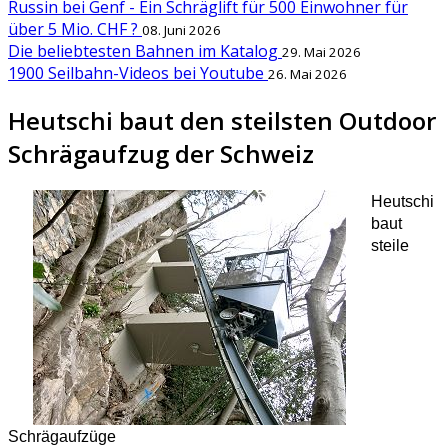
Russin bei Genf - Ein Schräglift für 500 Einwohner für
über 5 Mio. CHF ?
08. Juni 2026
Die beliebtesten Bahnen im Katalog
29. Mai 2026
1900 Seilbahn-Videos bei Youtube
26. Mai 2026
Heutschi baut den steilsten Outdoor
Schrägaufzug der Schweiz
Heutschi
baut
steile
Schrägaufzüge