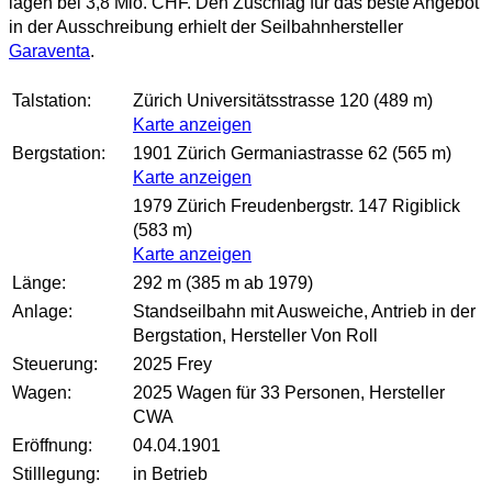
lagen bei 3,8 Mio. CHF. Den Zuschlag für das beste Angebot
in der Ausschreibung erhielt der Seilbahnhersteller
Garaventa
.
Talstation:
Zürich Universitätsstrasse 120 (489 m)
Karte anzeigen
Bergstation:
1901 Zürich Germaniastrasse 62 (565 m)
Karte anzeigen
1979 Zürich Freudenbergstr. 147 Rigiblick
(583 m)
Karte anzeigen
Länge:
292 m (385 m ab 1979)
Anlage:
Standseilbahn mit Ausweiche, Antrieb in der
Bergstation, Hersteller Von Roll
Steuerung:
2025 Frey
Wagen:
2025 Wagen für 33 Personen, Hersteller
CWA
Eröffnung:
04.04.1901
Stilllegung:
in Betrieb