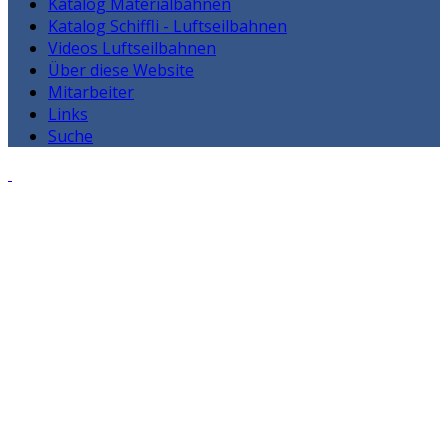
Katalog Materialbahnen
Katalog Schiffli - Luftseilbahnen
Videos Luftseilbahnen
Über diese Website
Mitarbeiter
Links
Suche