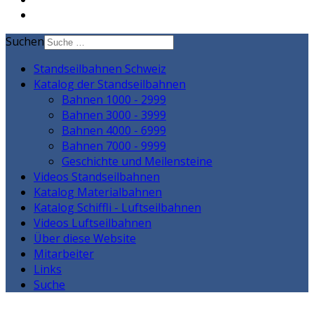
Suchen
Standseilbahnen Schweiz
Katalog der Standseilbahnen
Bahnen 1000 - 2999
Bahnen 3000 - 3999
Bahnen 4000 - 6999
Bahnen 7000 - 9999
Geschichte und Meilensteine
Videos Standseilbahnen
Katalog Materialbahnen
Katalog Schiffli - Luftseilbahnen
Videos Luftseilbahnen
Über diese Website
Mitarbeiter
Links
Suche